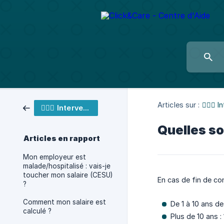
Articles sur :
👩🏼‍⚕️
👩🏼‍⚕️ Intervenant
Quelles so
Articles en rapport
Mon employeur est
malade/hospitalisé : vais-je
toucher mon salaire (CESU)
En cas de fin de co
?
Comment mon salaire est
De 1 à 10 ans de
calculé ?
Plus de 10 ans :