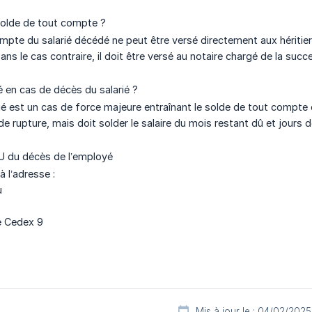
 solde de tout compte ?
mpte du salarié décédé ne peut être versé directement aux héritiers
ans le cas contraire, il doit être versé au notaire chargé de la succ
é en cas de décès du salarié ?
ié est un cas de force majeure entraînant le solde de tout compte 
e rupture, mais doit solder le salaire du mois restant dû et jours 
U du décès de l’employé
à l’adresse :
u
e Cedex 9
Mis à jour le : 04/02/2025